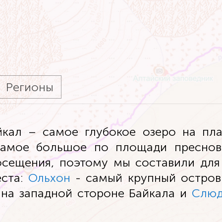
Регионы
йкал – самое глубокое озеро на пл
самое большое по площади пресново
осещения, поэтому мы составили для
еста:
Ольхон
- самый крупный остров
 на западной стороне Байкала и
Слюд