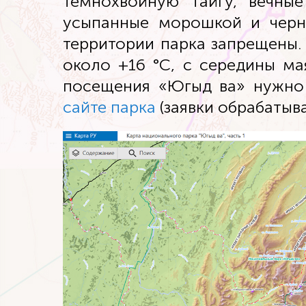
темнохвойную тайгу, вечные
усыпанные морошкой и черни
территории парка запрещены.
около +16 °C, с середины ма
посещения «Югыд ва» нужно
сайте парка
(заявки обрабатыва