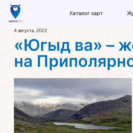
Каталог карт
Ж
4 августа, 2022
«Югыд ва» – 
на Приполярн