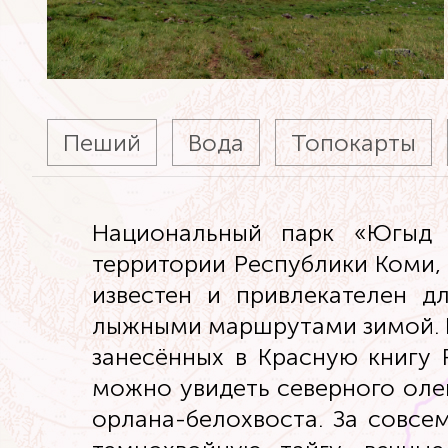
Пеший
Вода
Топокарты
Национальный парк «Югыд в
территории Республики Коми,
известен и привлекателен 
лыжными маршрутами зимой. Н
занесённых в Красную книгу 
можно увидеть северного олен
орлана-белохвоста. За совс