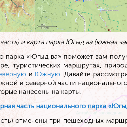
часть) и карта парка Югыд ва (южная ча
о парка «Югыд ва» поможет вам полу
уре, туристических маршрутах, приро
еверную
и
Южную
. Давайте рассмотр
южной и северной части национального
орые нанесены на карты.
рная часть национального парка «Югы
асть) отмечены три пешеходных маршру