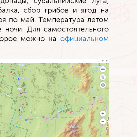
допады, субальпийские луга,
алка, сбор грибов и ягод на
ря по май. Температура летом
е ночи. Для самостоятельного
оторое можно на
официальном