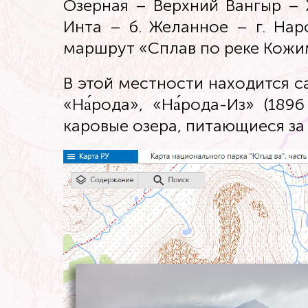
Озерная – Верхний Вангыр – 
Инта – б. Желанное – г. Нар
маршрут «Сплав по реке Кожи
В этой местности находится с
«На́рода», «На́рода-Из» (18
каровые озера, питающиеся за 