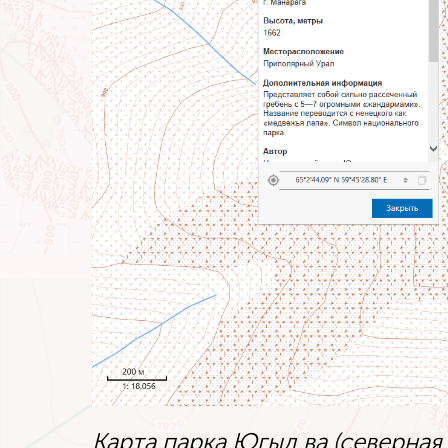
Карта парка Югыд ва (северная 