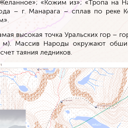
Желанное»; «Кожим из»; «Тропа на На
ода – г. Манарага – сплав по реке 
м».
амая высокая точка Уральских гор – го
96 м). Массив Народы окружают обш
счет таяния ледников.