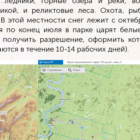
 ледники, горные озера и реки, во
кой, и реликтовые леса. Охота, рыб
 В этой местности снег лежит с октяб
я по конец июля в парке царят белы
 получить разрешение, оформить к
ются в течение 10-14 рабочих дней).