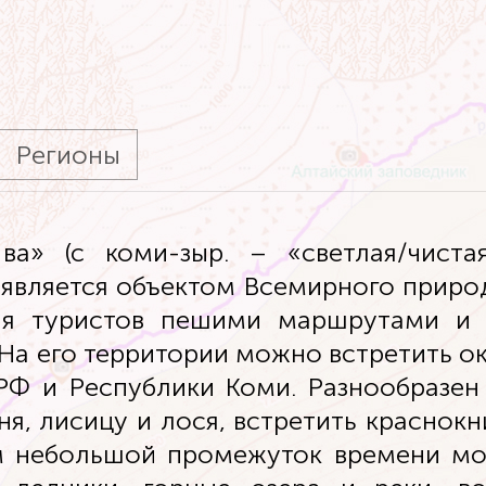
Регионы
а» (с коми-зыр. – «светлая/чиста
 является объектом Всемирного прир
для туристов пешими маршрутами и
а его территории можно встретить око
РФ и Республики Коми. Разнообразен
я, лисицу и лося, встретить краснокн
ем небольшой промежуток времени мо