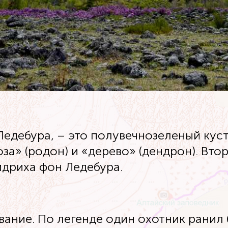
едебура, – это полувечнозеленый куст
оза» (родон) и «дерево» (дендрон). Вт
идриха фон Ледебура.
вание. По легенде один охотник ранил