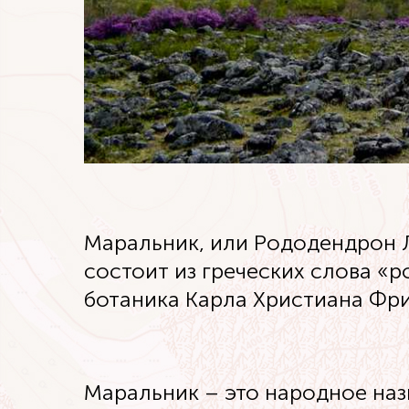
Маральник, или Рододендрон Л
состоит из греческих слова «р
ботаника Карла Христиана Фр
Маральник – это народное наз