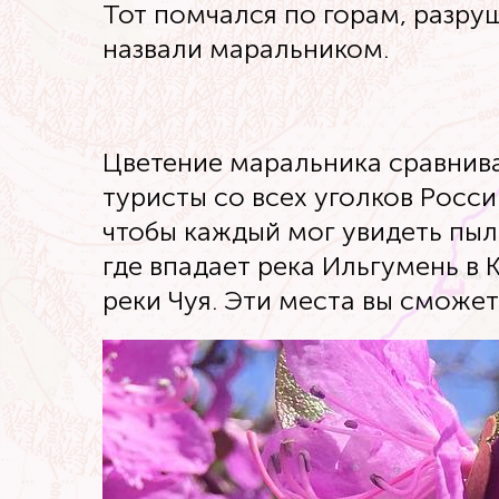
Тот помчался по горам, разруша
назвали маральником.
Цветение маральника сравнива
туристы со всех уголков Росс
чтобы каждый мог увидеть пыл
где впадает река Ильгумень в 
реки Чуя. Эти места вы сможе