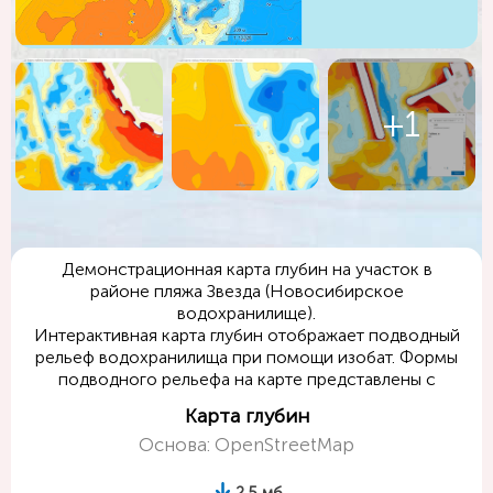
+1
Демонстрационная карта глубин на участок в
районе пляжа Звезда (Новосибирское
водохранилище).
Интерактивная карта глубин отображает подводный
рельеф водохранилища при помощи изобат. Формы
подводного рельефа на карте представлены с
использованием цветовой раскраски по значениям
Карта глубин
глубин, что дает наглядное представление о
Основа: OpenStreetMap
рельефе дна водоема.
2.5 мб