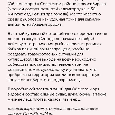
(Обское море) в Советском районе Новосибирска
(в пешей доступности от Академгородка, в 30
минутах езды от центра города). Место известно
среди рыболовов как удобная точка для рыбалки
для жителей Академгородка.
В летний купальный сезон обычно с середины июня
до конца августа (иногда до начала сентября)
действуют ограничения: рыбная ловля в границах
буйков пляжной зоны запрещена, чтобы не
создавать травмоопасных ситуаций для
купающихся. При выходе на воду необходимо
соблюдать дистанцию до пляжных зон, не
создавать помех судоходству и учитывать, что
прибрежная территория входит в водоохранную
зону Новосибирского водохранилища.
В водоёме обитает типичный для Обского моря
видовой состав: хищные судак, щука, окунь, а также
мирные лещ, плотва, карась, язь и ёрш.
Базовая карта подготовлена с использованием
данных
OpenStreetMap
.