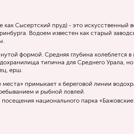
 как Сысертский пруд) - это искусственный 
еринбурга. Водоем известен как старый заводс
ы.
утой формой. Средняя глубина колеблется в 
дохранилища типична для Среднего Урала, но
ец, ерш.
е места» примыкает к береговой линии водох
ребыванием и рыбной ловлей.
ях посещения национального парка «Бажовски