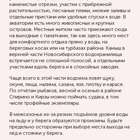
каменистые отрезки, участки с прибрежной
растительностью, песчаные пляжи, мелкие заливы и
отдельные пристани или удобные спуски к воде. В
акватории есть много живописных и крупных
островов. Местные жители часто приезжают сюда
на выходные с палатками, так как здесь много мест
для комфортного отдыха прямо у воды, на
береговых косах или на турбазах района. Камыш в
верхней части Новосибирского водохранилища
встречается не сплошной полосой, а отдельными
участками вдоль берега и в спокойных заводях.
Чаще всего в этой части водоема ловят щуку,
окуня, леща, налима, сазана, язя, плотву и карася.
По отчётам рыбаков, весной и осенью в районе
Спирино и Кирзы можно поймать судака, в том
числе трофейные экземпляры.
В межсезонье из-за резких подъёмов уровня воды
на льду и у берега образуются промоины. Будьте
предельно осторожны при выборе места выхода на
лёд и стоянки у берега.