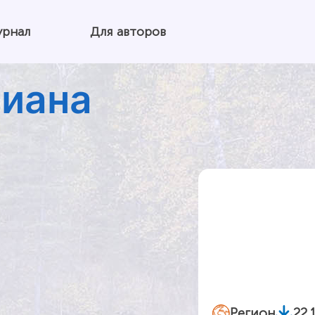
урнал
Для авторов
виана
Регион
22.