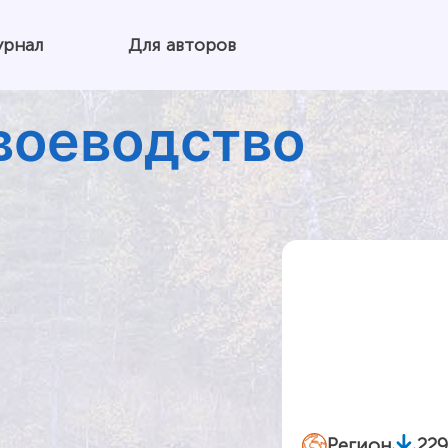
урнал
Для авторов
воеводство
Регион
22