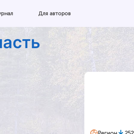
урнал
Для авторов
ласть
Регион
252