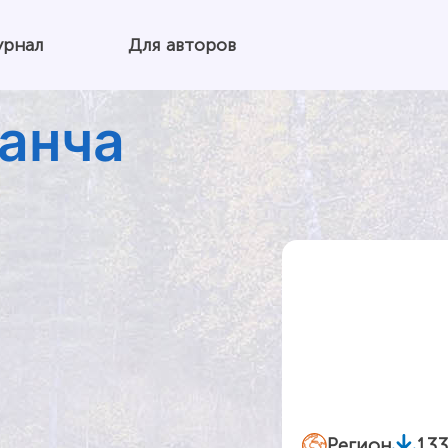
урнал
Для авторов
анча
Регион
13