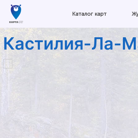
Каталог карт
Ж
Кастилия-Ла-М