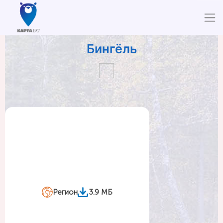
Бингёль
Регион
3.9 МБ