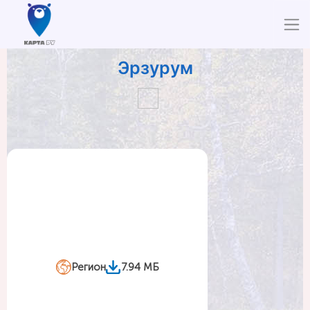
Эрзурум
Регион
7.94 МБ