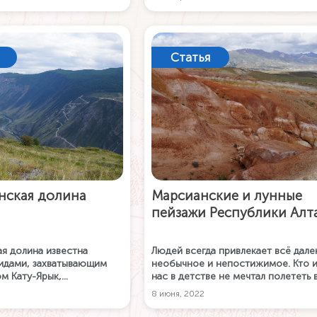
открытое Баренцево море и Севе
Ледовитый океан.
Статья
нская долина
Марсианские и лунные
пейзажи Республики Алт
я долина известна
Людей всегда привлекает всё дале
идами, захватывающим
необычное и непостижимое. Кто и
ом Кату-Ярык,
нас в детстве не мечтал полететь 
нными водопадами и
космос!? Но оказывается, что дет
8 июня, 2022
менные грибы.
мечты можно воплотить здесь, на
Земле. Республика Алтай – это