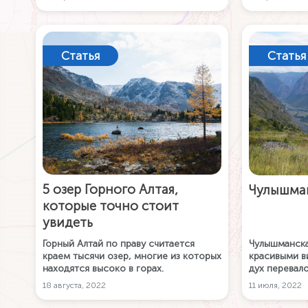
Статья
Статья
5 озер Горного Алтая,
Чулышма
которые точно стоит
увидеть
Горный Алтай по праву считается
Чулышманска
краем тысячи озер, многие из которых
красивыми в
находятся высоко в горах.
дух перевал
многочисле
18 августа, 2022
11 июля, 2022
урочищем Ка