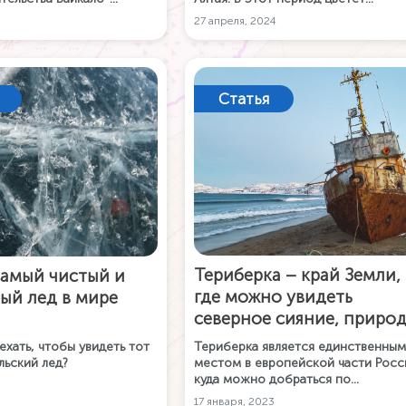
гистрали в бесплатном
маральник – растение, которое
27 апреля, 2024
Карта РУ. Наносите на
выживает даже на скалах.
ую карту все детали
ки!
Статья
Териберка – край Земли,
Самый чистый и
где можно увидеть
ый лед в мире
северное сияние, приро
тундры, китов и кладби
 ехать, чтобы увидеть тот
Териберка является единственным
кораблей
льский лед?
местом в европейской части Росс
куда можно добраться по
автомобильной дороге, чтобы уви
17 января, 2023