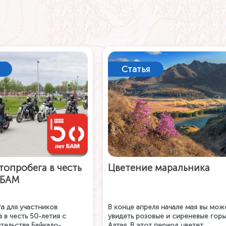
Статья
топробега в честь
Цветение маральника
 БАМ
а для участников
В конце апреля начале мая вы мож
 в честь 50-летия с
увидеть розовые и сиреневые гор
тельства Байкало-
Алтая. В этот период цветет