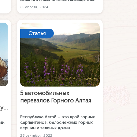
единением с природой у озера или
22 апреля, 2024
испытайте свои силы на сложных
маршрутах с офлайн-картами
достопримечательностей Алтая в
мобильном приложении Карта РУ!
Статья
5 автомобильных
перевалов Горного Алтая
ду
ще
Республика Алтай – это край горных
ии,
серпантинов, белоснежных горных
вершин и зеленых долин.
деть
28 сентября, 2022