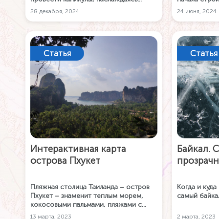
природой и зимним отдыхом.
Амурской ма
28 декабря, 2024
24 июня, 2024
приложении 
интерактивн
вашей поезд
Статья
Статья
Интерактивная карта
Байкал. 
острова Пхукет
прозрачн
Пляжная столица Таиланда – остров
Когда и куда
Пхукет – знаменит теплым морем,
самый байка
кокосовыми пальмами, пляжами с
белоснежным песком.
13 марта, 2023
2 марта, 2023