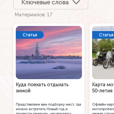
Ключевые слова
Материалов: 17
Статья
Статья
Куда поехать отдыхать
Карта мо
зимой
50-летия
Представляем вам подборку мест, где
Офлайн-карт
можно встретить Новый год и
мотопробега
провести каникулы, наслаждаясь
начала строи