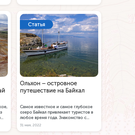
рный
Статья
Ольхон – островное
ай
путешествие на Байкал
кое,
Самое известное и самое глубокое
з
озеро Байкал привлекает туристов в
в
любое время года. Знакомство с
ские
Байкалом стоит начать с его
31 мая, 2022
крупнейшего острова Ольхон. Ведь
самые известные виды с озера Байкал