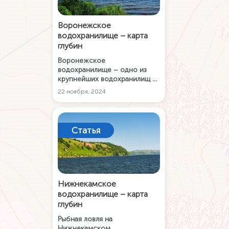
Воронежское
водохранилище – карта
глубин
Воронежское
водохранилище – одно из
крупнейших водохранилищ в
мире, которое полностью
22 ноября, 2024
располагается в черте
города. Оно играет важную
роль в водоснабжении и
судоходстве, в то время как
Статья
для рыбаков это, конечно
же, любимое место для
рыбалки.
Нижнекамское
водохранилище – карта
глубин
Рыбная ловля на
Нижнекамском