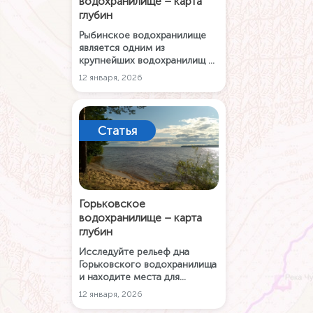
водохранилище – карта
глубин
Рыбинское водохранилище
является одним из
крупнейших водохранилищ в
России. Рыбачьте и
12 января, 2026
путешествуйте по водоему с
картой глубин и
приложением Карта РУ
Рыбалка.
Статья
Горьковское
водохранилище – карта
глубин
Исследуйте рельеф дна
Горьковского водохранилища
и находите места для
рыбалки с интерактивной
12 января, 2026
офлайн-картой глубин.