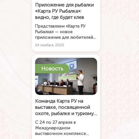
Приложение для рыбалки
«Карта РУ Рыбалка»:
видно, где будет клев
Представляем «Карта РУ
Рыбалка» — новое
приложение для любителей
рыбалки, в котором нужная
24 ноября, 2025
карта глубин доступна
практически мгновенно и
работает даже без
интернета.
Новость
Команда Карта РУ на
выставке, посвященной
охоте, рыбалке и туризму
в Сибири
С 24 по 27 апреля в
Международном
выставочном комплексе