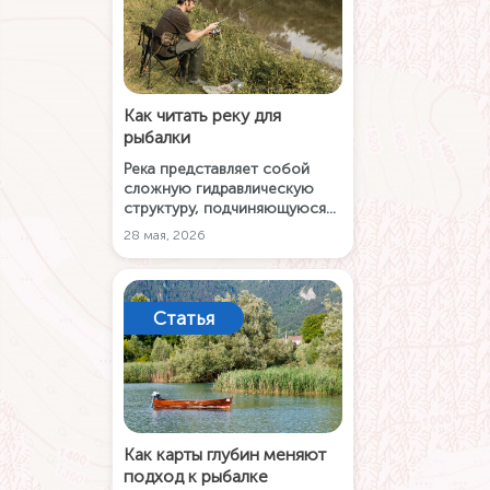
Как читать реку для
рыбалки
Река представляет собой
сложную гидравлическую
структуру, подчиняющуюся
законам физики и биологии.
28 мая, 2026
Данное руководство
объединяет знания по
гидрологии, ихтиологии и
практическому поиску, чтобы
Статья
помочь перейти от случайных
поимок к осознанной ловле.
Как карты глубин меняют
подход к рыбалке