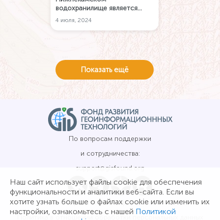
водохранилище является
очень популярным занятием
4 июля, 2024
как для местных жителей, так
и для приезжих. Используйте
интерактивную карту глубин
водоема в мобильном
приложении Карта РУ Рыбалка
Показать ещё
для поиска рыбных мест.
По вопросам поддержки
и сотрудничества:
support@gisfound.org
Наш сайт использует файлы cookie для обеспечения
функциональности и аналитики веб-сайта. Если вы
хотите узнать больше о файлах cookie или изменить их
Юридическая информация
настройки, ознакомьтесь с нашей
Политикой
Политика в отношении обработки персональных данных