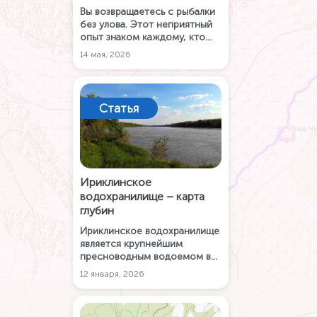
Вы возвращаетесь с рыбалки
без улова. Этот неприятный
опыт знаком каждому, кто
хотя бы раз держал удилище
14 мая, 2026
в руках. Интерес к рельефу
дна не возникает на пустом
месте. Он формируется
постепенно, под влиянием
Статья
долгих наблюдений, практики
на самых разных водоёмах и
простого человеческого
желания понять, почему одно
место работает, а соседнее
нет.
Ириклинское
водохранилище – карта
глубин
Ириклинское водохранилище
является крупнейшим
пресноводным водоемом в
Оренбургской области с
12 января, 2026
большим разнообразием и
запасами рыбы. Рыбачьте и
путешествуйте по