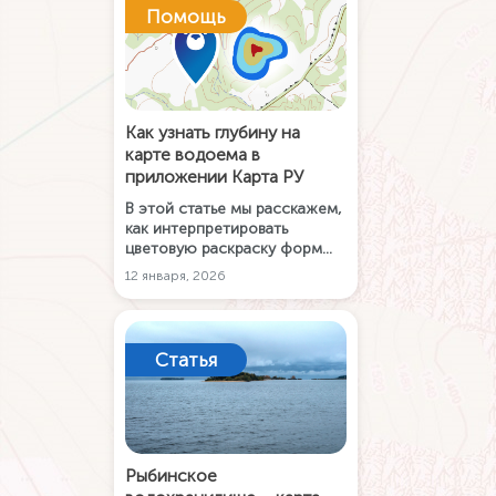
водохранилищу с картой
Помощь
глубин и приложением Карта
РУ Рыбалка.
Как узнать глубину на
карте водоема в
приложении Карта РУ
В этой статье мы расскажем,
как интерпретировать
цветовую раскраску форм
подводного рельефа на карте
12 января, 2026
глубин в мобильном
приложении Карта РУ Рыбалка
и в настольном приложении
Карта РУ.
Статья
Рыбинское