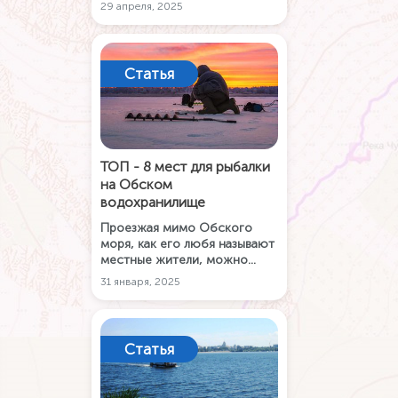
«Новосибирск Экспоцентр»
29 апреля, 2025
прошла выставка,
посвященная охоте,
рыболовству и активному
туризму. В первый день
Статья
выставки был организован
круглый стол для обсуждения
новых тенденций в этой
сфере, в котором принял
участие и представитель
Карты РУ.
ТОП - 8 мест для рыбалки
на Обском
водохранилище
Проезжая мимо Обского
моря, как его любя называют
местные жители, можно
увидеть маленькие точки,
31 января, 2025
разбросанные на льду. Это
рыбаки. В этой статье мы
перечислили наиболее
популярные места для
Статья
рыбалки на Обском
водохранилище.