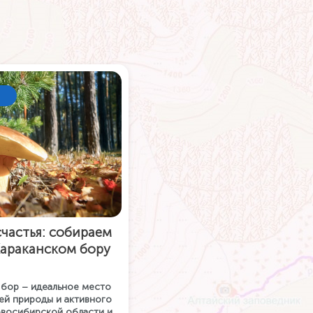
частья: собираем
Караканском бору
 бор – идеальное место
ей природы и активного
овосибирской области и