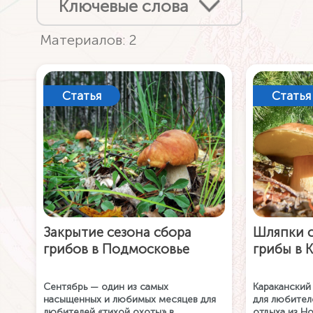
Ключевые слова
Материалов: 2
Статья
Статья
Закрытие сезона сбора
Шляпки с
грибов в Подмосковье
грибы в 
Сентябрь — один из самых
Караканский
насыщенных и любимых месяцев для
для любител
любителей «тихой охоты» в
отдыха из Н