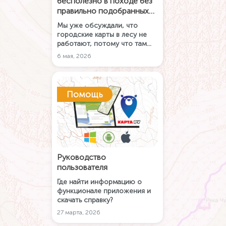
бесполезно в походе без
правильно подобранных
карт
Мы уже обсуждали, что
городские карты в лесу не
работают, потому что там
нет троп, рельефа и они
6 мая, 2026
требуют интернета. Но
предположим, вы скачали
офлайн-карту. И тут
возникает вопрос: а хватит ли
Помощь
её одной?
Руководство
пользователя
Где найти информацию о
функционале приложения и
скачать справку?
27 марта, 2026