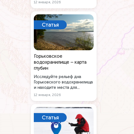
России. Рыбачьте и
12 января, 2026
путешествуйте по водоему с
картой глубин и
приложением Карта РУ
Рыбалка.
Статья
Горьковское
водохранилище – карта
глубин
Исследуйте рельеф дна
Горьковского водохранилища
и находите места для
рыбалки с интерактивной
12 января, 2026
офлайн-картой глубин.
Статья