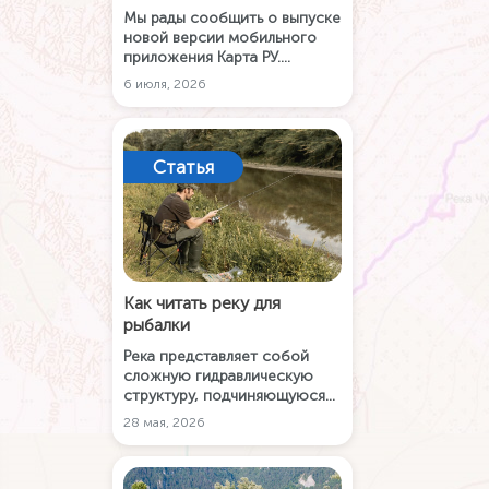
Мы рады сообщить о выпуске
новой версии мобильного
приложения Карта РУ.
Скачивайте обновление в
6 июля, 2026
магазинах и на нашем сайте,
чтобы оценить его новые
возможности и улучшения.
Статья
Как читать реку для
рыбалки
Река представляет собой
сложную гидравлическую
структуру, подчиняющуюся
законам физики и биологии.
28 мая, 2026
Данное руководство
объединяет знания по
гидрологии, ихтиологии и