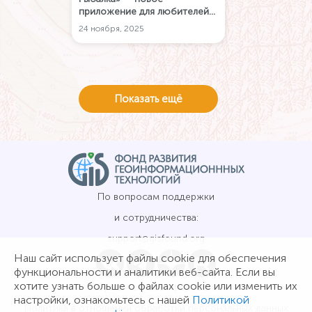
приложение для любителей
рыбалки, в котором нужная
24 ноября, 2025
карта глубин доступна
практически мгновенно и
работает даже без
интернета.
Показать ещё
По вопросам поддержки
и сотрудничества:
support@gisfound.org
Наш сайт использует файлы cookie для обеспечения
функциональности и аналитики веб-сайта. Если вы
хотите узнать больше о файлах cookie или изменить их
Юридическая информация
настройки, ознакомьтесь с нашей
Политикой
Политика в отношении обработки персональных данных