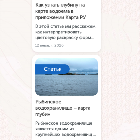
Как узнать глубину на
карте водоема в
приложении Карта РУ
В этой статье мы расскажем,
как интерпретировать
цветовую раскраску форм
подводного рельефа на карте
12 января, 2026
глубин в мобильном
приложении Карта РУ Рыбалка
и в настольном приложении
Карта РУ.
Статья
Рыбинское
водохранилище – карта
глубин
Рыбинское водохранилище
является одним из
крупнейших водохранилищ в