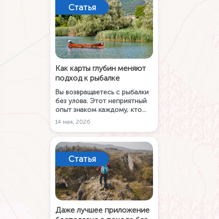
практическому поиску, чтобы
Статья
помочь перейти от случайных
поимок к осознанной ловле.
Как карты глубин меняют
подход к рыбалке
Вы возвращаетесь с рыбалки
без улова. Этот неприятный
опыт знаком каждому, кто
хотя бы раз держал удилище
14 мая, 2026
в руках. Интерес к рельефу
дна не возникает на пустом
месте. Он формируется
постепенно, под влиянием
Статья
долгих наблюдений, практики
на самых разных водоёмах и
простого человеческого
желания понять, почему одно
место работает, а соседнее
нет.
Даже лучшее приложение