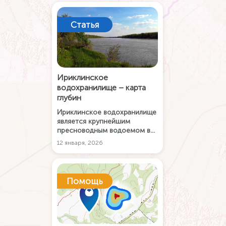
Статья
Ириклинское
водохранилище – карта
глубин
Ириклинское водохранилище
является крупнейшим
пресноводным водоемом в
Оренбургской области с
12 января, 2026
большим разнообразием и
запасами рыбы. Рыбачьте и
путешествуйте по
водохранилищу с картой
Помощь
глубин и приложением Карта
РУ Рыбалка.