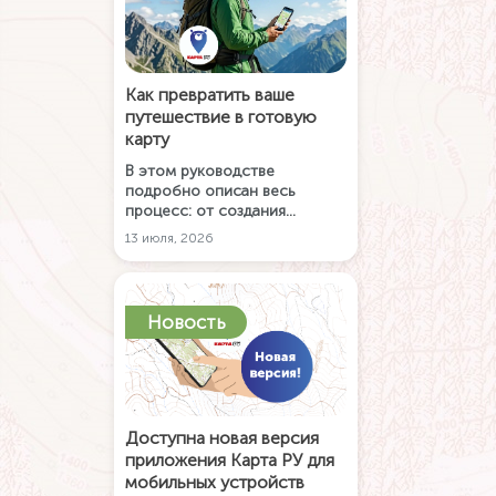
Как превратить ваше
путешествие в готовую
карту
В этом руководстве
подробно описан весь
процесс: от создания
маршрута в приложении до
13 июля, 2026
публикации карты в Каталоге.
Следуйте инструкции и
превратите ваш
туристический опыт в
Новость
полезный продукт для других
путешественников.
Доступна новая версия
приложения Карта РУ для
мобильных устройств