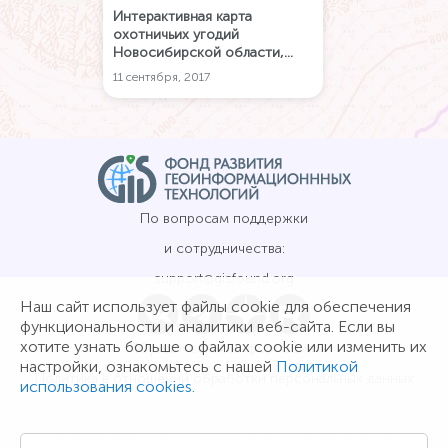
Интерактивная карта
охотничьих угодий
Новосибирской области,
дающая полное
11 сентября, 2017
представление о границах
закреплённых и
общедоступных охотничьих
угодий региона, зонах
охраны охотничьих ресурсов,
а также особо охраняемых
природных территориях.
По вопросам поддержки
и сотрудничества:
support@gisfound.org
Наш сайт использует файлы cookie для обеспечения
функциональности и аналитики веб-сайта. Если вы
хотите узнать больше о файлах cookie или изменить их
Юридическая информация
настройки, ознакомьтесь с нашей
Политикой
Политика в отношении обработки персональных данных
использования cookies.
© Фонд развития геоинформационных технологий