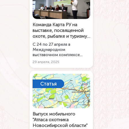
Команда Карта РУ на
выставке, посвященной
охоте, рыбалке и туризму
в Сибири
С 24 по 27 апреля в
Международном
выставочном комплексе
«Новосибирск Экспоцентр»
29 апреля, 2025
прошла выставка,
посвященная охоте,
рыболовству и активному
туризму. В первый день
Статья
выставки был организован
круглый стол для обсуждения
новых тенденций в этой
сфере, в котором принял
участие и представитель
Карты РУ.
Выпуск мобильного
"Атласа охотника
Новосибирской области"