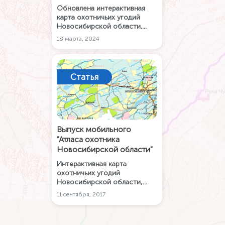
Обновлена интерактивная
карта охотничьих угодий
Новосибирской области.
Планируйте охоту и
18 марта, 2024
исследуйте границы
закреплённых и
общедоступных охотничьих
угодий, а также особо
Статья
охраняемых природных
территорий с бесплатным
приложением Карта РУ.
Выпуск мобильного
"Атласа охотника
Новосибирской области"
Интерактивная карта
охотничьих угодий
Новосибирской области,
дающая полное
11 сентября, 2017
представление о границах
закреплённых и
общедоступных охотничьих