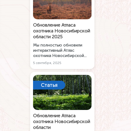
Обновление Атласа
охотника Новосибирской
области 2025
Мы полностью обновили
интерактивный Атлас
охотника Новосибирской
области согласно последним
5 сентября, 2025
изменениям от февраля 2025
года. Собираясь на охоту, не
забудьте скачать бесплатное
приложение Карта РУ.
Статья
Обновление Атласа
охотника Новосибирской
области