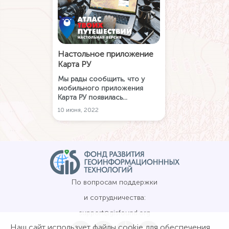
Настольное приложение
Карта РУ
Мы рады сообщить, что у
мобильного приложения
Карта РУ появилась
настольная версия. Карта РУ
10 июня, 2022
для Windows-устройств
доступно для скачивания на
нашем сайте. Теперь
планировать маршруты стало
еще удобнее! Узнайте, какие
опции и возможности
реализованы в настольном
приложении.
По вопросам поддержки
и сотрудничества:
support@gisfound.org
Наш сайт использует файлы cookie для обеспечения