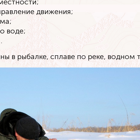
местности;
правление движения;
ема;
о воде;
.
ны в рыбалке, сплаве по реке, водном т