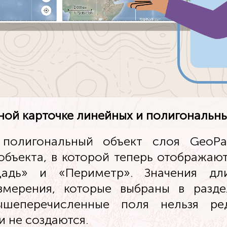
ной карточке линейных и полигональны
полигональный объект слоя GeoPac
объекта, в которой теперь отображаю
щадь» и «Периметр». Значения д
змерения, которые выбраны в разде
ышеперечисленные поля нельзя ред
и не создаются.