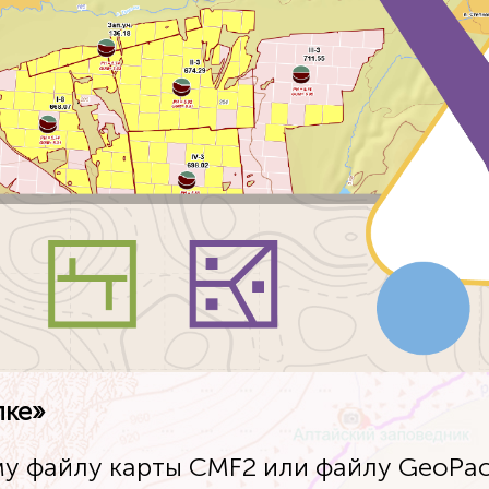
пке»
ому файлу карты CMF2 или файлу GeoPa