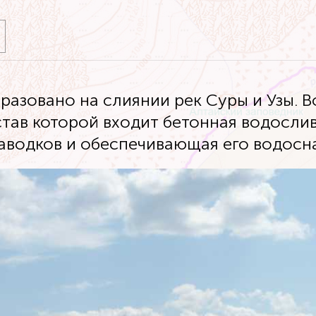
азовано на слиянии рек Суры и Узы. 
став которой входит бетонная водослив
аводков и обеспечивающая его водосн