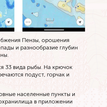
абжения Пензы, орошения
пады и разнообразие глубин
ны.
я 33 вида рыбы. На крючок
речаются подуст, горчак и
новные населенные пункты и
дохранилища в приложении