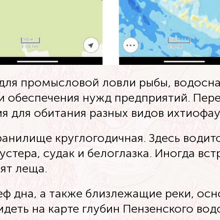
для промысловой ловли рыбы, водосн
и обеспечения нужд предприятий. Пере
я для обитания разных видов ихтиофау
анилище круглогодичная. Здесь водитс
устера, судак и белоглазка. Иногда вст
ят леща.
ф дна, а также близлежащие реки, ос
идеть на карте глубин Пензенского во